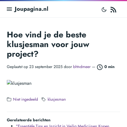
RS
Joupagina.nl
Hoe vind je de beste
klusjesman voor jouw
project?
Geplaatst op 23 september 2025 door
bhtvdmeer
—
0 min
Niet ingedeeld
klusjesman
Gerelateerde berichten
"Essentiële Tips en Inzicht in Veilig Medicijnen Kopen